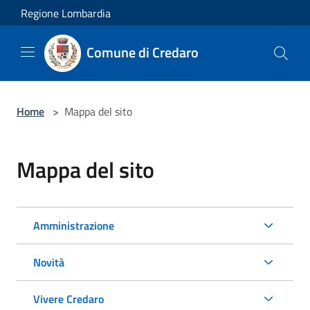
Salta al contenuto principale
Regione Lombardia
Comune di Credaro
Home
>
Mappa del sito
Mappa del sito
Amministrazione
Novità
Vivere Credaro