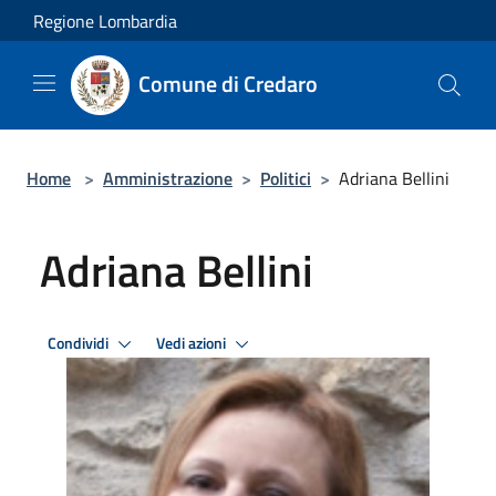
Salta al contenuto principale
Regione Lombardia
Comune di Credaro
Home
>
Amministrazione
>
Politici
>
Adriana Bellini
Adriana Bellini
Condividi
Vedi azioni