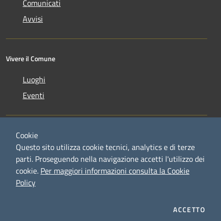
Comunicati
Avvisi
Vivere il Comune
Luoghi
Eventi
Cookie
Questo sito utilizza cookie tecnici, analytics e di terze
parti. Proseguendo nella navigazione accetti l'utilizzo dei
RSS
Copyright © 2026 • Comune di
cookie.
Per maggiori informazioni consulta la Cookie
Accessibilità
Credaro • Powered by
Policy
Privacy
Municipium
Accesso
•
Cookie
redazione
Mappa del sito
ACCETTO