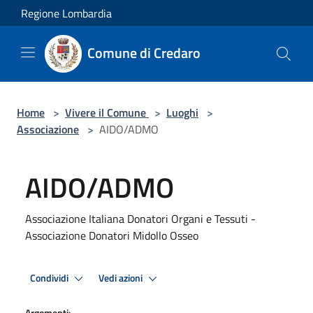
Salta al contenuto principale
Regione Lombardia
Comune di Credaro
Home
>
Vivere il Comune
>
Luoghi
>
Associazione
>
AIDO/ADMO
AIDO/ADMO
Associazione Italiana Donatori Organi e Tessuti -
Associazione Donatori Midollo Osseo
Condividi
Vedi azioni
Argomenti: