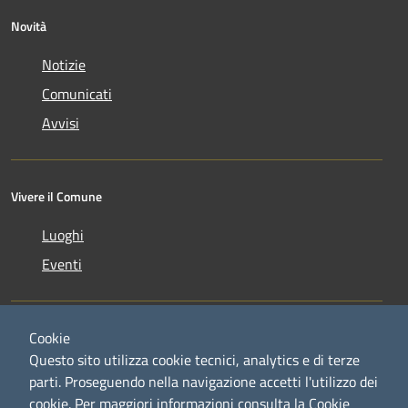
Novità
Notizie
Comunicati
Avvisi
Vivere il Comune
Luoghi
Eventi
Cookie
Questo sito utilizza cookie tecnici, analytics e di terze
parti. Proseguendo nella navigazione accetti l'utilizzo dei
RSS
Copyright © 2026 • Comune di
cookie.
Per maggiori informazioni consulta la Cookie
Accessibilità
Credaro • Powered by