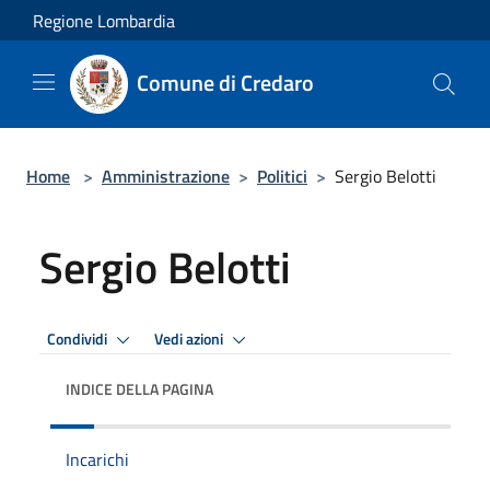
Salta al contenuto principale
Regione Lombardia
Comune di Credaro
Home
>
Amministrazione
>
Politici
>
Sergio Belotti
Sergio Belotti
Condividi
Vedi azioni
INDICE DELLA PAGINA
Incarichi