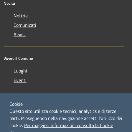
Novità
Notizie
Comunicati
Avvisi
Vivere il Comune
Luoghi
Eventi
Cookie
Questo sito utilizza cookie tecnici, analytics e di terze
parti. Proseguendo nella navigazione accetti l'utilizzo dei
RSS
Copyright © 2026 • Comune di
cookie.
Per maggiori informazioni consulta la Cookie
Accessibilità
Credaro • Powered by