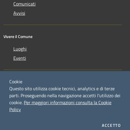
Comunicati
Avvisi
Vivere il Comune
Luoghi
Eventi
Cookie
Questo sito utilizza cookie tecnici, analytics e di terze
parti. Proseguendo nella navigazione accetti l'utilizzo dei
RSS
Copyright © 2026 • Comune di
cookie.
Per maggiori informazioni consulta la Cookie
Accessibilità
Credaro • Powered by
Policy
Privacy
Municipium
Accesso
•
Cookie
redazione
Mappa del sito
ACCETTO