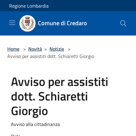
Salta al contenuto principale
Regione Lombardia
Comune di Credaro
Home
>
Novità
>
Notizie
>
Avviso per assistiti dott. Schiaretti Giorgio
Avviso per assistiti
dott. Schiaretti
Giorgio
Avviso alla cittadinanza