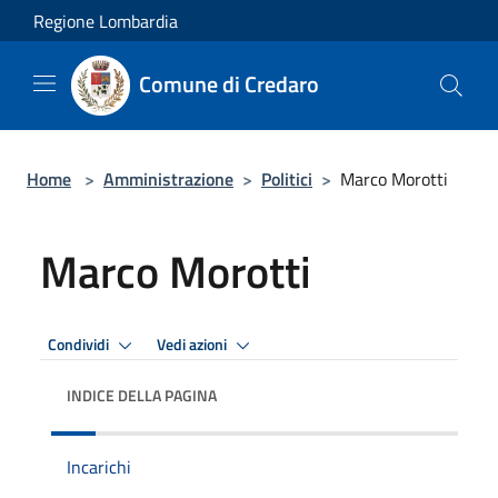
Salta al contenuto principale
Regione Lombardia
Comune di Credaro
Home
>
Amministrazione
>
Politici
>
Marco Morotti
Marco Morotti
Condividi
Vedi azioni
INDICE DELLA PAGINA
Incarichi