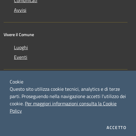
Comunicati
Avvisi
Vivere il Comune
Luoghi
Eventi
Cookie
Questo sito utilizza cookie tecnici, analytics e di terze
parti. Proseguendo nella navigazione accetti l'utilizzo dei
RSS
Copyright © 2026 • Comune di
cookie.
Per maggiori informazioni consulta la Cookie
Accessibilità
Credaro • Powered by
Policy
Privacy
Municipium
Accesso
•
Cookie
redazione
Mappa del sito
ACCETTO