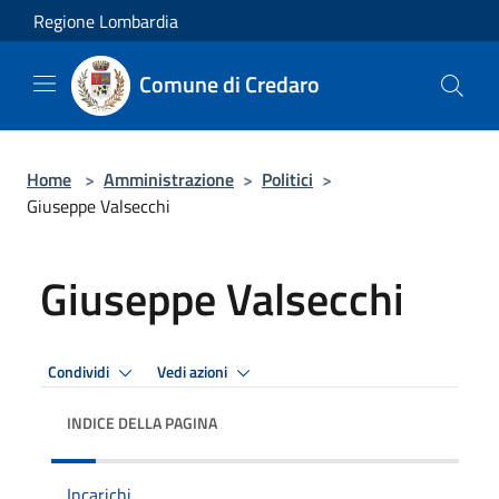
Salta al contenuto principale
Regione Lombardia
Comune di Credaro
Home
>
Amministrazione
>
Politici
>
Giuseppe Valsecchi
Giuseppe Valsecchi
Condividi
Vedi azioni
INDICE DELLA PAGINA
Incarichi