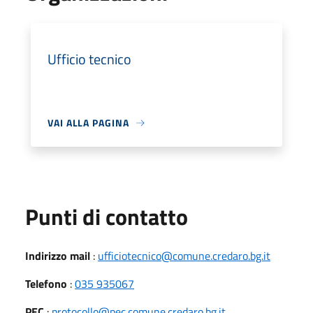
Ufficio tecnico
VAI ALLA PAGINA
Punti di contatto
Indirizzo mail
:
ufficiotecnico@comune.credaro.bg.it
Telefono
:
035 935067
PEC
:
protocollo@pec.comune.credaro.bg.it