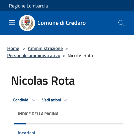
Salta al contenuto principale
Regione Lombardia
Comune di Credaro
Home
>
Amministrazione
>
Personale amministrativo
>
Nicolas Rota
Nicolas Rota
Condividi
Vedi azioni
INDICE DELLA PAGINA
Incarichi