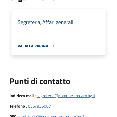
Segreteria, Affari generali
VAI ALLA PAGINA
Punti di contatto
Indirizzo mail
:
segreteria@comune.credaro.bg.it
Telefono
:
035/935067
PEC
:
protocollo@pec.comune.credaro.bg.it