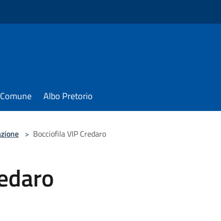
il Comune
Albo Pretorio
azione
>
Bocciofila VIP Credaro
redaro