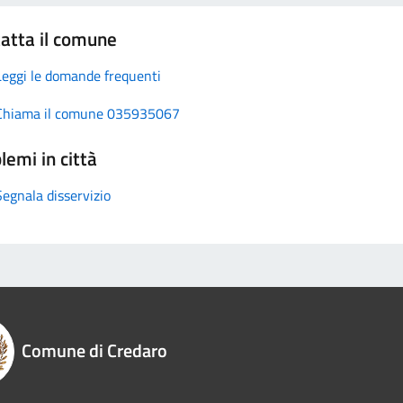
atta il comune
Leggi le domande frequenti
Chiama il comune 035935067
lemi in città
Segnala disservizio
Comune di Credaro