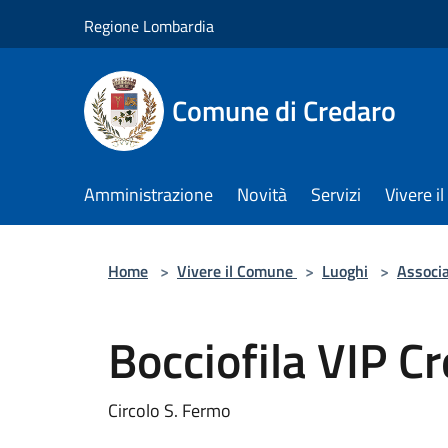
Salta al contenuto principale
Regione Lombardia
Comune di Credaro
Amministrazione
Novità
Servizi
Vivere 
Home
>
Vivere il Comune
>
Luoghi
>
Associ
Bocciofila VIP C
Circolo S. Fermo