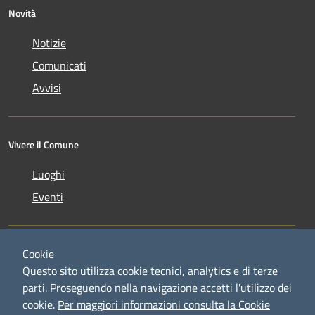
Novità
Notizie
Comunicati
Avvisi
Vivere il Comune
Luoghi
Eventi
Cookie
Questo sito utilizza cookie tecnici, analytics e di terze
parti. Proseguendo nella navigazione accetti l'utilizzo dei
RSS
Copyright © 2026 • Comune di
cookie.
Per maggiori informazioni consulta la Cookie
Accessibilità
Credaro • Powered by