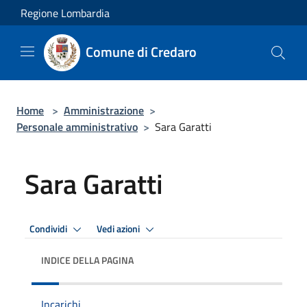
Salta al contenuto principale
Regione Lombardia
Comune di Credaro
Home
>
Amministrazione
>
Personale amministrativo
>
Sara Garatti
Sara Garatti
Condividi
Vedi azioni
INDICE DELLA PAGINA
Incarichi