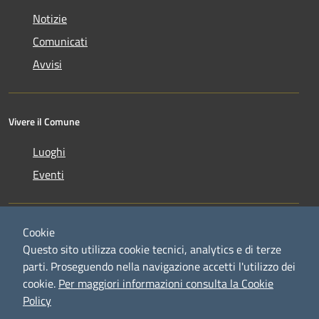
Notizie
Comunicati
Avvisi
Vivere il Comune
Luoghi
Eventi
Cookie
Questo sito utilizza cookie tecnici, analytics e di terze
parti. Proseguendo nella navigazione accetti l'utilizzo dei
RSS
Copyright © 2026 • Comune di
cookie.
Per maggiori informazioni consulta la Cookie
Accessibilità
Credaro • Powered by
Policy
Privacy
Municipium
Accesso
•