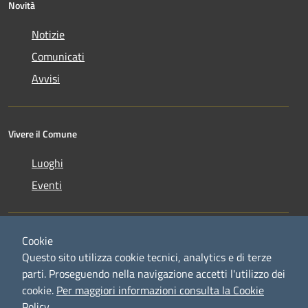
Novità
Notizie
Comunicati
Avvisi
Vivere il Comune
Luoghi
Eventi
Cookie
Questo sito utilizza cookie tecnici, analytics e di terze
parti. Proseguendo nella navigazione accetti l'utilizzo dei
RSS
Copyright © 2026 • Comune di
cookie.
Per maggiori informazioni consulta la Cookie
Accessibilità
Credaro • Powered by
Policy