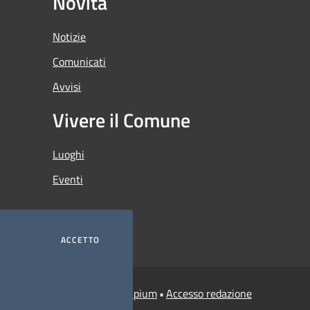
Novità
Notizie
Comunicati
Avvisi
Vivere il Comune
Luoghi
Eventi
ACCETTO
Municipium
Accesso redazione
i Credaro • Powered by
•