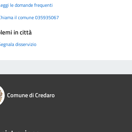
Leggi le domande frequenti
Chiama il comune 035935067
lemi in città
Segnala disservizio
Comune di Credaro