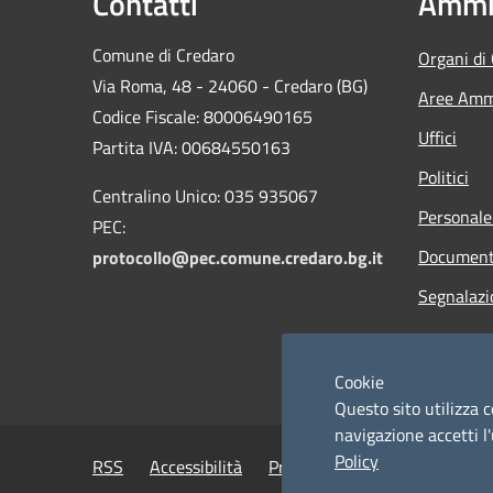
Contatti
Ammin
Comune di Credaro
Organi di
Via Roma, 48 - 24060 - Credaro (BG)
Aree Ammi
Codice Fiscale: 80006490165
Uffici
Partita IVA: 00684550163
Politici
Centralino Unico: 035 935067
Personale
PEC:
Documenti
protocollo@pec.comune.credaro.bg.it
Segnalazi
Cookie
Questo sito utilizza c
navigazione accetti l'
Policy
RSS
Accessibilità
Privacy
Cookie
Mappa de