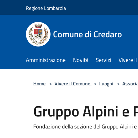
Salta al contenuto principale
Regione Lombardia
Comune di Credaro
Amministrazione
Novità
Servizi
Vivere 
Home
>
Vivere il Comune
>
Luoghi
>
Associ
Gruppo Alpini e 
Fondazione della sezione del Gruppo Alpini e 