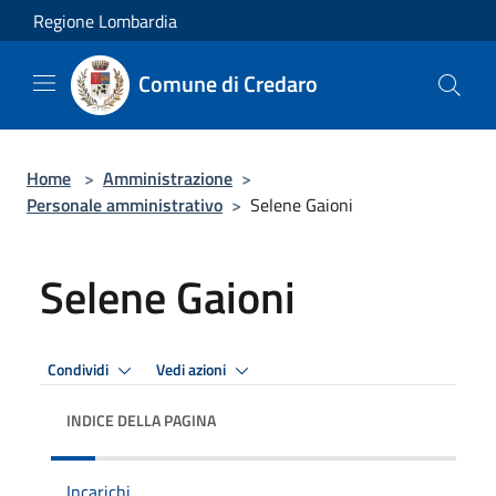
Salta al contenuto principale
Regione Lombardia
Comune di Credaro
Home
>
Amministrazione
>
Personale amministrativo
>
Selene Gaioni
Selene Gaioni
Condividi
Vedi azioni
INDICE DELLA PAGINA
Incarichi