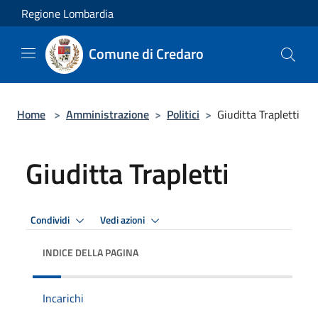
Salta al contenuto principale
Regione Lombardia
Comune di Credaro
Home
>
Amministrazione
>
Politici
>
Giuditta Trapletti
Giuditta Trapletti
Condividi
Vedi azioni
INDICE DELLA PAGINA
Incarichi