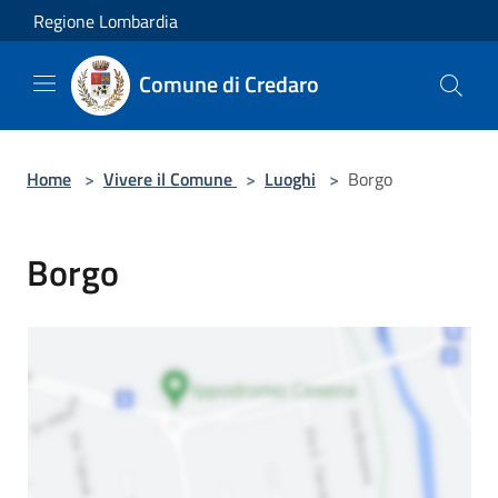
Salta al contenuto principale
Regione Lombardia
Comune di Credaro
Home
>
Vivere il Comune
>
Luoghi
>
Borgo
Borgo