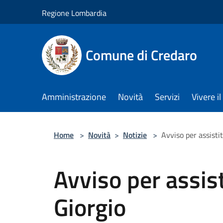
Salta al contenuto principale
Regione Lombardia
Comune di Credaro
Amministrazione
Novità
Servizi
Vivere 
Home
>
Novità
>
Notizie
>
Avviso per assistit
Avviso per assist
Giorgio