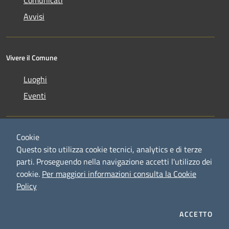
Comunicati
Avvisi
Vivere il Comune
Luoghi
Eventi
Cookie
Questo sito utilizza cookie tecnici, analytics e di terze
parti. Proseguendo nella navigazione accetti l'utilizzo dei
RSS
Copyright © 2026 • Comune di
cookie.
Per maggiori informazioni consulta la Cookie
Accessibilità
Credaro • Powered by
Policy
Privacy
Municipium
Accesso
•
Cookie
redazione
Mappa del sito
ACCETTO