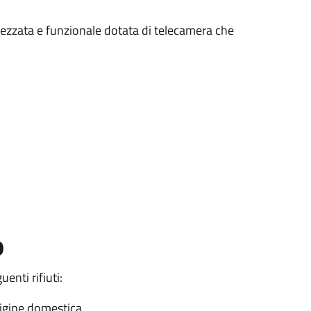
trezzata e funzionale dotata di telecamera che
o
enti rifiuti:
origine domestica