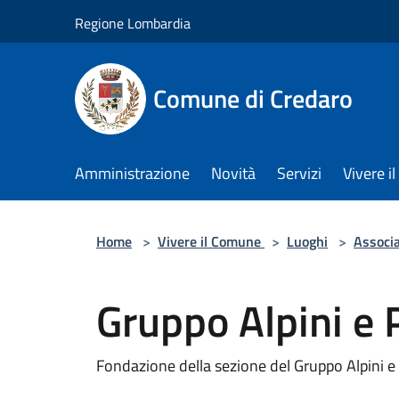
Salta al contenuto principale
Regione Lombardia
Comune di Credaro
Amministrazione
Novità
Servizi
Vivere 
Home
>
Vivere il Comune
>
Luoghi
>
Associ
Gruppo Alpini e 
Fondazione della sezione del Gruppo Alpini e 