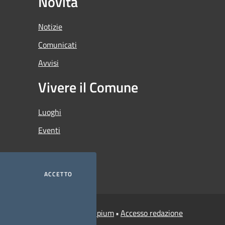
Novità
Notizie
Comunicati
Avvisi
Vivere il Comune
Luoghi
Eventi
ACCETTO
Municipium
Accesso redazione
i Credaro • Powered by
•