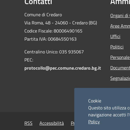
Contatti
Ammin
Comune di Credaro
Organi di
Via Roma, 48 - 24060 - Credaro (BG)
Aree Ammi
Codice Fiscale: 80006490165
Uffici
Partita IVA: 00684550163
Politici
Centralino Unico: 035 935067
Personale
PEC:
Documenti
protocollo@pec.comune.credaro.bg.it
Segnalazi
Cookie
Questo sito utilizza c
navigazione accetti l'
Policy
RSS
Accessibilità
Privacy
Cookie
Mappa de