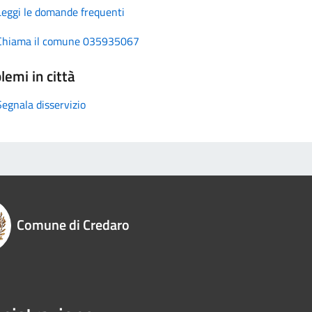
Leggi le domande frequenti
Chiama il comune 035935067
lemi in città
Segnala disservizio
Comune di Credaro