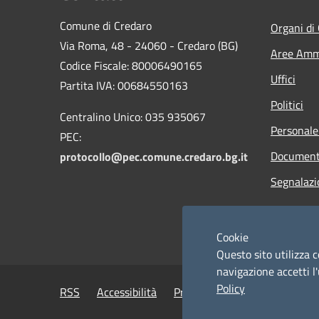
Comune di Credaro
Organi di
Via Roma, 48 - 24060 - Credaro (BG)
Aree Ammi
Codice Fiscale: 80006490165
Uffici
Partita IVA: 00684550163
Politici
Centralino Unico: 035 935067
Personale
PEC:
Documenti
protocollo@pec.comune.credaro.bg.it
Segnalazi
Cookie
Questo sito utilizza c
navigazione accetti l'
Policy
RSS
Accessibilità
Privacy
Cookie
Mappa de