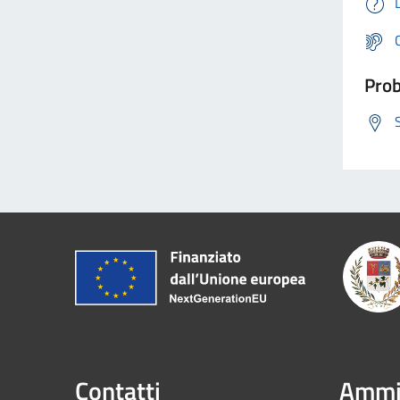
Prob
Contatti
Ammin