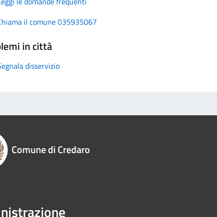
Leggi le domande frequenti
Chiama il comune 035935067
lemi in città
Segnala disservizio
Comune di Credaro
istrazione