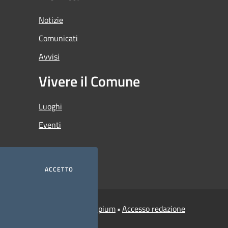
Notizie
Comunicati
Avvisi
Vivere il Comune
Luoghi
Eventi
ACCETTO
Municipium
Accesso redazione
i Credaro • Powered by
•