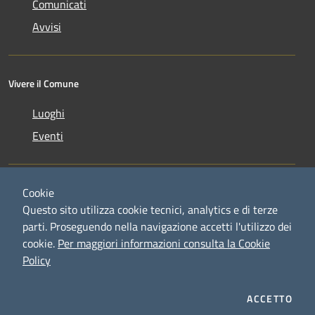
Comunicati
Avvisi
Vivere il Comune
Luoghi
Eventi
Cookie
Questo sito utilizza cookie tecnici, analytics e di terze
parti. Proseguendo nella navigazione accetti l'utilizzo dei
RSS
Copyright © 2026 • Comune di
cookie.
Per maggiori informazioni consulta la Cookie
Accessibilità
Credaro • Powered by
Policy
Privacy
Municipium
Accesso
•
Cookie
redazione
Mappa del sito
ACCETTO