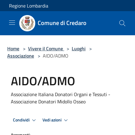
Salta al contenuto principale
Regione Lombardia
Comune di Credaro
Home
>
Vivere il Comune
>
Luoghi
>
Associazione
>
AIDO/ADMO
AIDO/ADMO
Associazione Italiana Donatori Organi e Tessuti -
Associazione Donatori Midollo Osseo
Condividi
Vedi azioni
Argomenti: