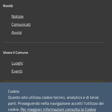
Novità
Notizie
Comunicati
Avvisi
Vivere il Comune
Luoghi
Eventi
Cookie
Questo sito utilizza cookie tecnici, analytics e di terze
parti. Proseguendo nella navigazione accetti l'utilizzo dei
RSS
Copyright © 2026 • Comune di
cookie.
Per maggiori informazioni consulta la Cookie
Accessibilità
Credaro • Powered by