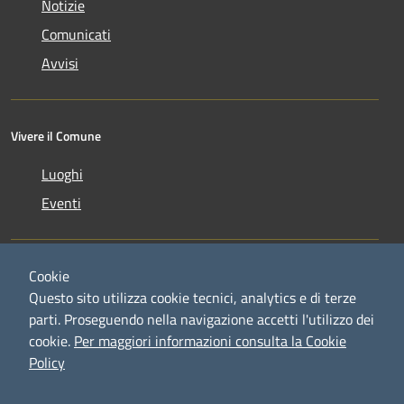
Notizie
Comunicati
Avvisi
Vivere il Comune
Luoghi
Eventi
Cookie
Questo sito utilizza cookie tecnici, analytics e di terze
parti. Proseguendo nella navigazione accetti l'utilizzo dei
RSS
Copyright © 2026 • Comune di
cookie.
Per maggiori informazioni consulta la Cookie
Accessibilità
Credaro • Powered by
Policy
Privacy
Municipium
Accesso
•
Cookie
redazione