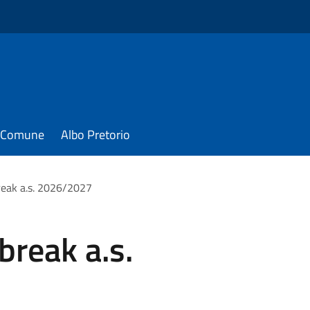
il Comune
Albo Pretorio
break a.s. 2026/2027
 break a.s.