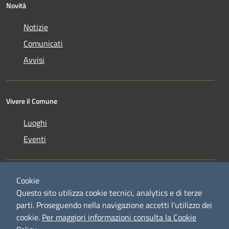
Novità
Notizie
Comunicati
Avvisi
Vivere il Comune
Luoghi
Eventi
Cookie
Questo sito utilizza cookie tecnici, analytics e di terze
parti. Proseguendo nella navigazione accetti l'utilizzo dei
RSS
Copyright © 2026 • Comune di
cookie.
Per maggiori informazioni consulta la Cookie
Accessibilità
Credaro • Powered by