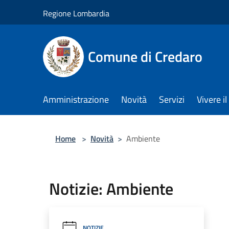
Salta al contenuto principale
Regione Lombardia
Comune di Credaro
Amministrazione
Novità
Servizi
Vivere 
Home
>
Novità
>
Ambiente
Notizie: Ambiente
NOTIZIE