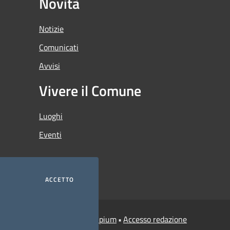
Novità
Notizie
Comunicati
Avvisi
Vivere il Comune
Luoghi
Eventi
ACCETTO
Municipium
Accesso redazione
i Credaro • Powered by
•