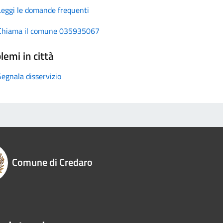
Leggi le domande frequenti
Chiama il comune 035935067
lemi in città
Segnala disservizio
Comune di Credaro