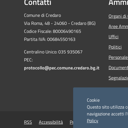
Contatti
Ammin
Comune di Credaro
Organi di
Via Roma, 48 - 24060 - Credaro (BG)
Aree Ammi
Codice Fiscale: 80006490165
Uffici
Partita IVA: 00684550163
Politici
Centralino Unico: 035 935067
Personale
PEC:
Documenti
protocollo@pec.comune.credaro.bg.it
Segnalazi
Cookie
Questo sito utilizza c
navigazione accetti l'
Policy
RSS
Accessibilità
Privacy
Cookie
Mappa de