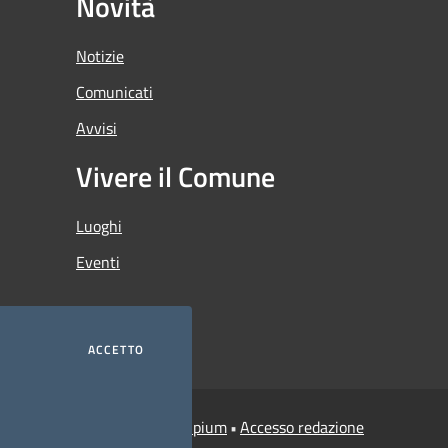
Novità
Notizie
Comunicati
Avvisi
Vivere il Comune
Luoghi
Eventi
ACCETTO
Municipium
Accesso redazione
i Credaro • Powered by
•