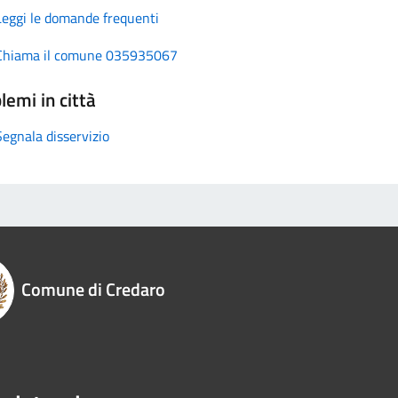
Leggi le domande frequenti
Chiama il comune 035935067
lemi in città
Segnala disservizio
Comune di Credaro