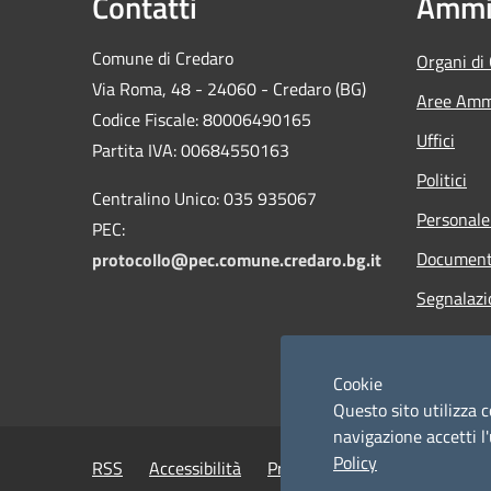
Contatti
Ammin
Comune di Credaro
Organi di
Via Roma, 48 - 24060 - Credaro (BG)
Aree Ammi
Codice Fiscale: 80006490165
Uffici
Partita IVA: 00684550163
Politici
Centralino Unico: 035 935067
Personale
PEC:
Documenti
protocollo@pec.comune.credaro.bg.it
Segnalazi
Cookie
Questo sito utilizza c
navigazione accetti l'
Policy
RSS
Accessibilità
Privacy
Cookie
Mappa de