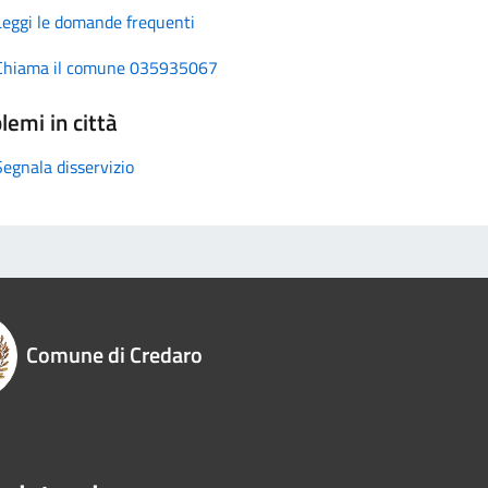
Leggi le domande frequenti
Chiama il comune 035935067
lemi in città
Segnala disservizio
Comune di Credaro