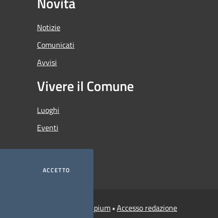
Novità
Notizie
Comunicati
Avvisi
Vivere il Comune
Luoghi
Eventi
ACCETTO
Municipium
Accesso redazione
i Credaro • Powered by
•