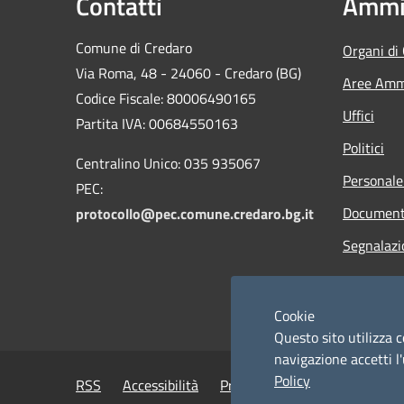
Contatti
Ammin
Comune di Credaro
Organi di
Via Roma, 48 - 24060 - Credaro (BG)
Aree Ammi
Codice Fiscale: 80006490165
Uffici
Partita IVA: 00684550163
Politici
Centralino Unico: 035 935067
Personale
PEC:
Documenti
protocollo@pec.comune.credaro.bg.it
Segnalazi
Cookie
Questo sito utilizza c
navigazione accetti l'
Policy
RSS
Accessibilità
Privacy
Cookie
Mappa de