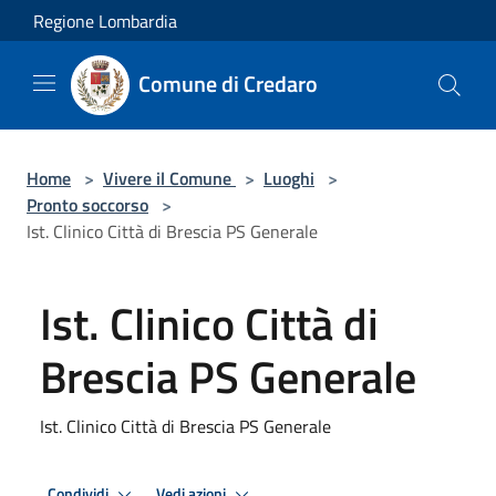
Salta al contenuto principale
Regione Lombardia
Comune di Credaro
Home
>
Vivere il Comune
>
Luoghi
>
Pronto soccorso
>
Ist. Clinico Città di Brescia PS Generale
Ist. Clinico Città di
Brescia PS Generale
Ist. Clinico Città di Brescia PS Generale
Condividi
Vedi azioni