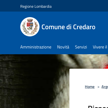
Salta al contenuto principale
Regione Lombardia
Comune di Credaro
Amministrazione
Novità
Servizi
Vivere 
Home
>
Arg