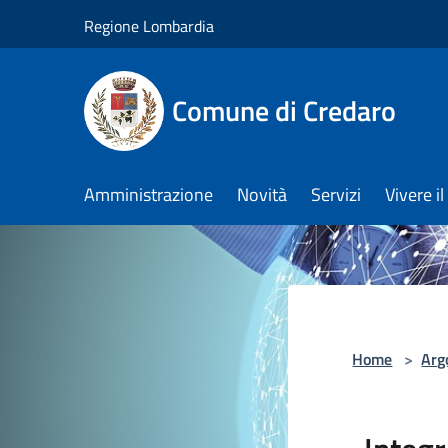
Salta al contenuto principale
Regione Lombardia
Comune di Credaro
Amministrazione
Novità
Servizi
Vivere 
Home
>
Arg