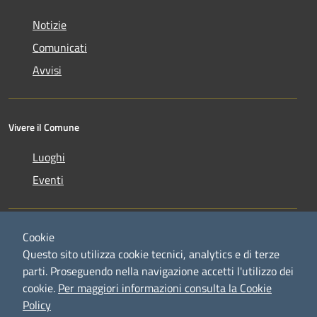
Notizie
Comunicati
Avvisi
Vivere il Comune
Luoghi
Eventi
Cookie
Questo sito utilizza cookie tecnici, analytics e di terze
parti. Proseguendo nella navigazione accetti l'utilizzo dei
RSS
Copyright © 2026 • Comune di
cookie.
Per maggiori informazioni consulta la Cookie
Accessibilità
Credaro • Powered by
Policy
Privacy
Municipium
Accesso
•