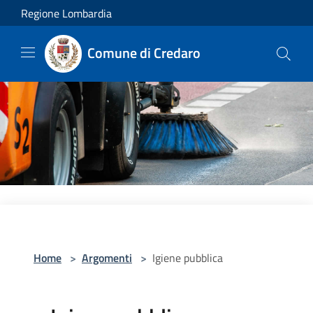
Salta al contenuto principale
Regione Lombardia
Comune di Credaro
Home
>
Argomenti
>
Igiene pubblica