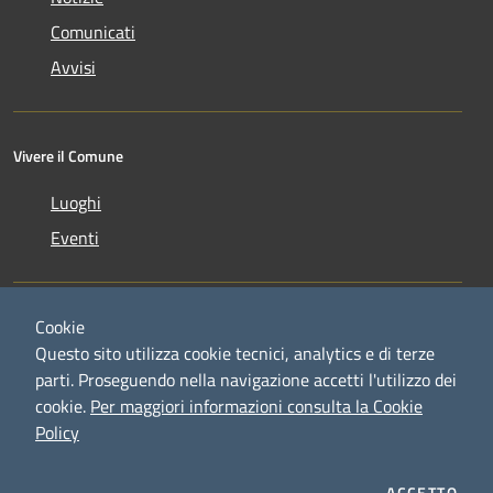
Comunicati
Avvisi
Vivere il Comune
Luoghi
Eventi
Cookie
Questo sito utilizza cookie tecnici, analytics e di terze
parti. Proseguendo nella navigazione accetti l'utilizzo dei
RSS
Copyright © 2026 • Comune di
cookie.
Per maggiori informazioni consulta la Cookie
Accessibilità
Credaro • Powered by
Policy
Privacy
Municipium
Accesso
•
Cookie
redazione
Mappa del sito
ACCETTO