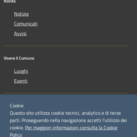
Novità
Notizie
Comunicati
Avvisi
Vivere il Comune
Luoghi
Eventi
Cookie
Questo sito utilizza cookie tecnici, analytics e di terze
parti. Proseguendo nella navigazione accetti l'utilizzo dei
RSS
Copyright © 2026 • Comune di
cookie.
Per maggiori informazioni consulta la Cookie
Accessibilità
Credaro • Powered by
Policy
Privacy
Municipium
Accesso
•