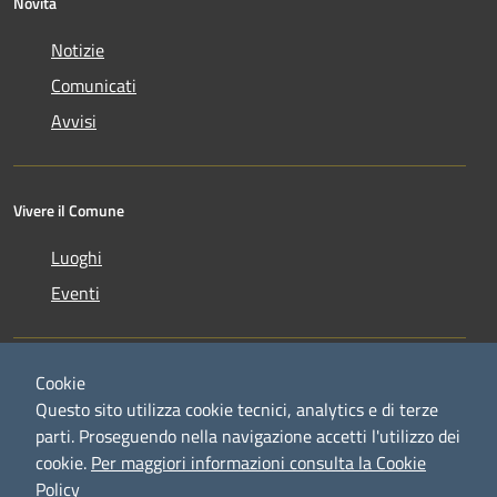
Novità
Notizie
Comunicati
Avvisi
Vivere il Comune
Luoghi
Eventi
Cookie
Questo sito utilizza cookie tecnici, analytics e di terze
parti. Proseguendo nella navigazione accetti l'utilizzo dei
RSS
Copyright © 2026 • Comune di
cookie.
Per maggiori informazioni consulta la Cookie
Accessibilità
Credaro • Powered by
Policy
Privacy
Municipium
Accesso
•