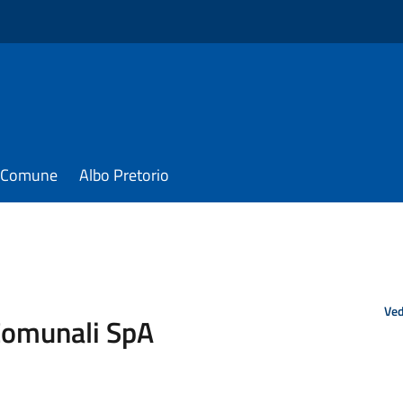
il Comune
Albo Pretorio
Ved
i Comunali SpA