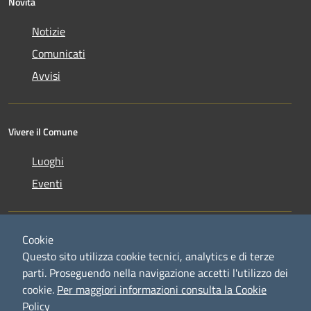
Novità
Notizie
Comunicati
Avvisi
Vivere il Comune
Luoghi
Eventi
Cookie
Questo sito utilizza cookie tecnici, analytics e di terze
parti. Proseguendo nella navigazione accetti l'utilizzo dei
RSS
Copyright © 2026 • Comune di
cookie.
Per maggiori informazioni consulta la Cookie
Accessibilità
Credaro • Powered by
Policy
Privacy
Municipium
Accesso
•