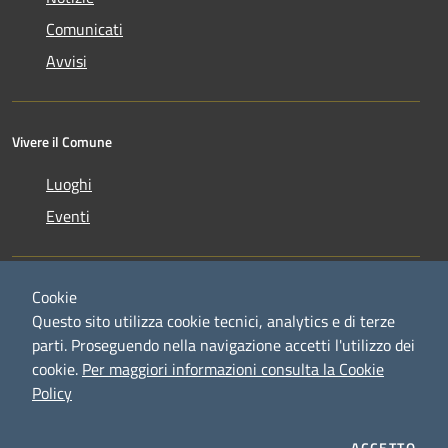
Comunicati
Avvisi
Vivere il Comune
Luoghi
Eventi
Cookie
Questo sito utilizza cookie tecnici, analytics e di terze
parti. Proseguendo nella navigazione accetti l'utilizzo dei
RSS
Copyright © 2026 • Comune di
cookie.
Per maggiori informazioni consulta la Cookie
Accessibilità
Credaro • Powered by
Policy
Privacy
Municipium
Accesso
•
Cookie
redazione
Mappa del sito
ACCETTO