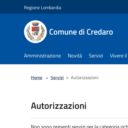
Salta al contenuto principale
Regione Lombardia
Comune di Credaro
Amministrazione
Novità
Servizi
Vivere 
Home
>
Servizi
>
Autorizzazioni
Autorizzazioni
Non sono presenti servizi per la categoria rich