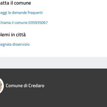
atta il comune
Leggi le domande frequenti
Chiama il comune 035935067
lemi in città
Segnala disservizio
Comune di Credaro