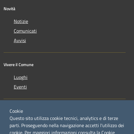
Novità
Notizie
Comunicati
Avvisi
Vivere il Comune
Luoghi
Eventi
Cookie
Questo sito utilizza cookie tecnici, analytics e di terze
parti. Proseguendo nella navigazione accetti l'utilizzo dei
RSS
Copyright © 2026 • Comune di
cookie.
Per maggiori informazioni consulta la Cookie
Accessibilità
Credaro • Powered by