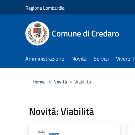
Salta al contenuto principale
Regione Lombardia
Comune di Credaro
Amministrazione
Novità
Servizi
Vivere 
Home
>
Novità
>
Viabilità
Novità: Viabilità
AVVISI